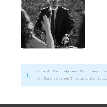
Alex
dj köln Hochzeit
Wenn ihr Euren
eigenen
DJ mitbringen möc
von Eurem eigenen DJ verursachten Schä