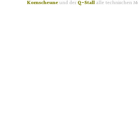
Kornscheune
und der
Q-Stall
alle technischen M
Ingo Fieting DJ Hochzeit Köln