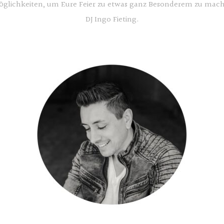
öglichkeiten, um Eure Feier zu etwas ganz Besonderem zu mache
DJ Ingo Fieting.