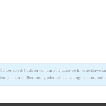
Carsten Plan
René
htet, so erhält dieser von uns eine kurze technische Einweisung.
den (z.B. durch Überlastung oder Fehlbedienung) an unserem 