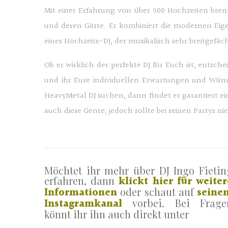
Mit einer Erfahrung von über 500 Hochzeiten bren
und deren Gäste. Er kombiniert die modernen Eige
eines Hochzeits-DJ, der musikalisch sehr breitgefäc
DJ Köln Hochzeit
Ob er wirklich der perfekte DJ für Euch ist, ents
und ihr Eure individuellen Erwartungen und Wüns
HeavyMetal DJ suchen, dann findet er garantiert e
auch diese Genre, jedoch sollte bei seinen Partys n
DJ Köln Hochzeit Ingo Fieting
Möchtet ihr mehr über DJ Ingo Fietin
erfahren, dann
klickt hier für weiter
Informationen
oder schaut auf
seine
Instagramkanal
vorbei. Bei Frage
könnt ihr ihn auch direkt unter
Dj Köln Hochzeit