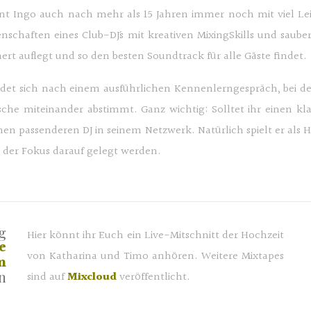
nt Ingo auch nach mehr als 15 Jahren immer noch mit viel Lei
nschaften eines Club-DJ´s mit kreativen MixingSkills und saub
hert auflegt und so den besten Soundtrack für alle Gäste findet.
cheidet sich nach einem ausführlichen Kennenlerngespräch, bei 
che miteinander abstimmt. Ganz wichtig: Solltet ihr einen k
inen passenderen DJ in seinem Netzwerk. Natürlich spielt er al
ie der Fokus darauf gelegt werden.
g
Hier könnt ihr Euch ein Live-Mitschnitt der Hochzeit
e
von Katharina und Timo anhören. Weitere Mixtapes
m
n
sind auf
Mixcloud
veröffentlicht.