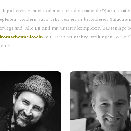
te Ingo bereits gebucht oder er nicht der passende DJ sein, so s
egleiten, sondern auch sehr versiert in besonderen Stilricht
erwegs sind. Alle DJ´s sind mit unserer komplexen Hausanlage
kornscheune.koeln
mit Euren Wunschvorstellungen. Wir prüfe
ten zu.
DJ Köln Hochzeit
www.musik4you.de
Mattias
Landsleitner
Jean-Philipp