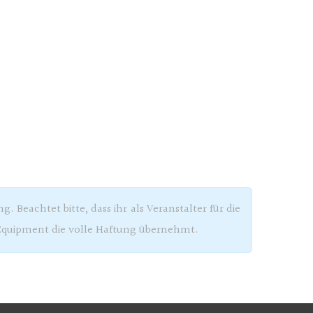
k
Anthony Stardust
 Beachtet bitte, dass ihr als Veranstalter für die
Equipment die volle Haftung übernehmt.